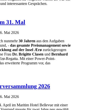
 und interessanten Gesprächen.
m 31. Mal
06. Mai 2026
ch nunmehr
30 Jahren
aus den Aufgaben
Rund, -
das gesamte Preismanagement sowie
cklung auf der Insel Ærø
zurückgezogen
ise Frau
Dr. Brigitte Clasen
und
Bernhard
Ærø-Regatta. Mit einer Power-Point-
 das erweiterte Programm vor, das
erversammlung 2026
06. Mai 2026
 April im Maritim Hotel Bellevue mit einer
e Vorstand musste für zwei Jahre neu gewählt