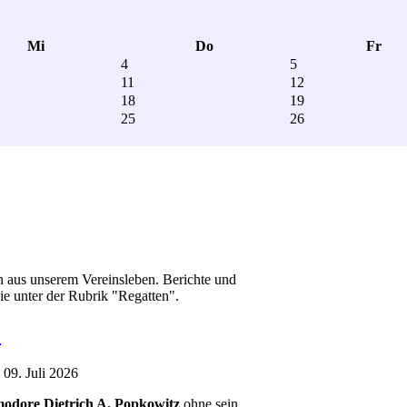
Mi
Do
Fr
4
5
11
12
18
19
25
26
en aus unserem Vereinsleben. Berichte und
ie unter der Rubrik "Regatten".
.
 09. Juli 2026
dore Dietrich A. Popkowitz
ohne sein