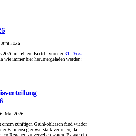
26
. Juni 2026
es 2026 mit einem Bericht von der
31. Ærø-
ann wie immer hier heruntergeladen werden:
isverteilung
6
06. Mai 2026
it einem zünftigen Grünkohlessen fand wieder
der Fahrtensegler war stark vertreten, da
llenen Regatten zu vergeben waren. Es war ein