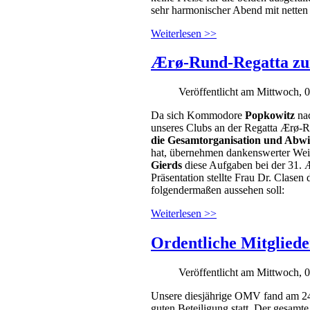
sehr harmonischer Abend mit netten
Weiterlesen >>
Ærø-Rund-Regatta zu
Veröffentlicht am Mittwoch, 
Da sich Kommodore
Popkowitz
na
unseres Clubs an der Regatta Ærø-
die Gesamtorganisation und Abwi
hat, übernehmen dankenswerter We
Gierds
diese Aufgaben bei der 31. 
Präsentation stellte Frau Dr. Clasen
folgendermaßen aussehen soll:
Weiterlesen >>
Ordentliche Mitglied
Veröffentlicht am Mittwoch, 
Unsere diesjährige OMV fand am 24.
guten Beteiligung statt. Der gesamt