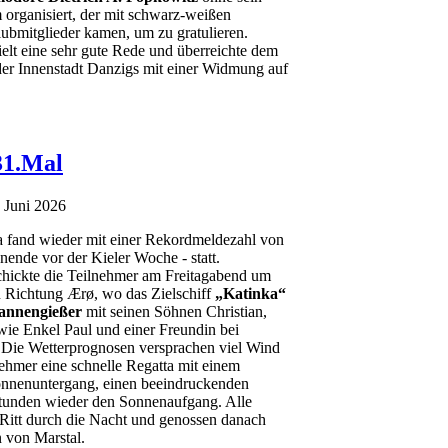
organisiert, der mit schwarz-weißen
lubmitglieder kamen, um zu gratulieren.
elt eine sehr gute Rede und überreichte dem
 der Innenstadt Danzigs mit einer Widmung auf
31.Mal
. Juni 2026
ta fand wieder mit einer Rekordmeldezahl von
nde vor der Kieler Woche - statt.
schickte die Teilnehmer am Freitagabend um
n Richtung Ærø, wo das Zielschiff
„Katinka“
annengießer
mit seinen Söhnen Christian,
wie Enkel Paul und einer Freundin bei
. Die Wetterprognosen versprachen viel Wind
nehmer eine schnelle Regatta mit einem
nnenuntergang, einen beeindruckenden
tunden wieder den Sonnenaufgang. Alle
 Ritt durch die Nacht und genossen danach
 von Marstal.