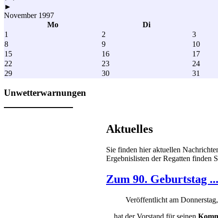
►
November 1997
Mo
Di
1
2
3
8
9
10
15
16
17
22
23
24
29
30
31
Unwetterwarnungen
Aktuelles
Sie finden hier aktuellen Nachricht
Ergebnislisten der Regatten finden S
Zum 90. Geburtstag ..
Veröffentlicht am Donnerstag,
... hat der Vorstand für seinen
Kommo