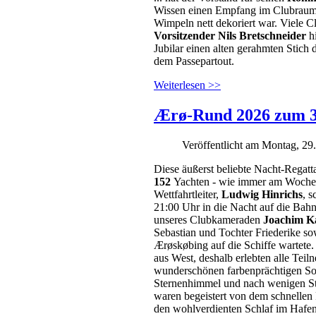
Wissen einen Empfang im Clubraum 
Wimpeln nett dekoriert war. Viele C
Vorsitzender Nils Bretschneider
hi
Jubilar einen alten gerahmten Stich
dem Passepartout.
Weiterlesen >>
Ærø-Rund 2026 zum 
Veröffentlicht am Montag, 29
Diese äußerst beliebte Nacht-Regat
152
Yachten - wie immer am Wochene
Wettfahrtleiter,
Ludwig Hinrichs
, 
21:00 Uhr in die Nacht auf die Bah
unseres Clubkameraden
Joachim K
Sebastian und Tochter Friederike so
Ærøskøbing auf die Schiffe wartete
aus West, deshalb erlebten alle Teil
wunderschönen farbenprächtigen So
Sternenhimmel und nach wenigen S
waren begeistert von dem schnellen
den wohlverdienten Schlaf im Hafen