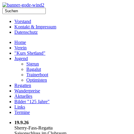
Vorstand
Kontakt & Impressum
Datenschutz
Home
Verein
"Kurs Shetland"
Jugend
Sigrun
Bagalut
Trainerboot
Optimisten
Regatten
Wanderpreise
Aktuelles
Bilder "125 Jahre"
Links
Termine
19.9.26
Sherry-Fass-Regatta
Saisonschluss im Clubraum