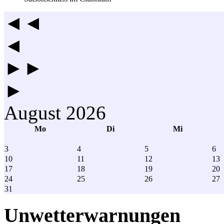
◄◄
◄
►►
►
August 2026
Mo
Di
Mi
3
4
5
6
10
11
12
13
17
18
19
20
24
25
26
27
31
Unwetterwarnungen